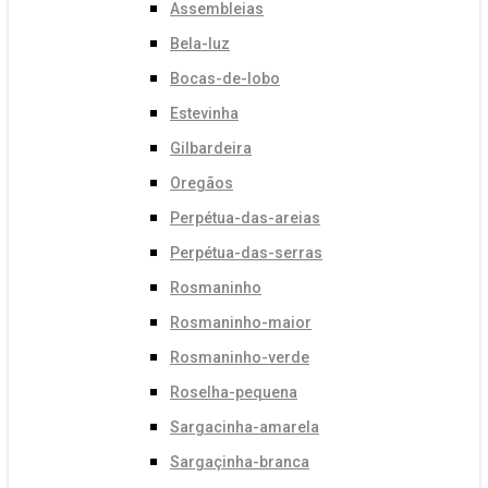
Assembleias
Bela-luz
Bocas-de-lobo
Estevinha
Gilbardeira
Oregãos
Perpétua-das-areias
Perpétua-das-serras
Rosmaninho
Rosmaninho-maior
Rosmaninho-verde
Roselha-pequena
Sargacinha-amarela
Sargaçinha-branca