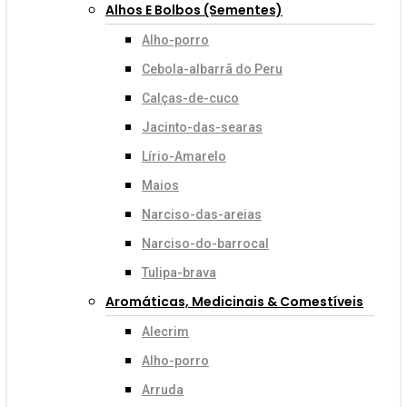
Alhos E Bolbos (sementes)
Alho-porro
Cebola-albarrã do Peru
Calças-de-cuco
Jacinto-das-searas
Lírio-Amarelo
Maios
Narciso-das-areias
Narciso-do-barrocal
Tulipa-brava
Aromáticas, Medicinais & Comestíveis
Alecrim
Alho-porro
Arruda