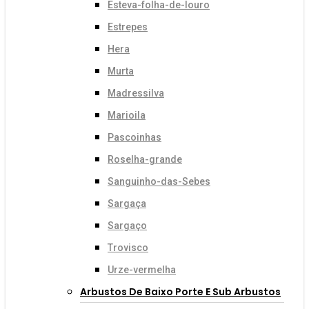
Esteva-folha-de-louro
Estrepes
Hera
Murta
Madressilva
Marioila
Pascoinhas
Roselha-grande
Sanguinho-das-Sebes
Sargaça
Sargaço
Trovisco
Urze-vermelha
Arbustos De Baixo Porte E Sub Arbustos