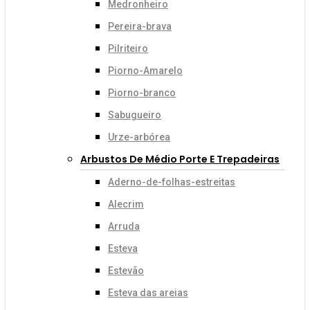
Medronheiro
Pereira-brava
Pilriteiro
Piorno-Amarelo
Piorno-branco
Sabugueiro
Urze-arbórea
Arbustos De Médio Porte E Trepadeiras
Aderno-de-folhas-estreitas
Alecrim
Arruda
Esteva
Estevão
Esteva das areias