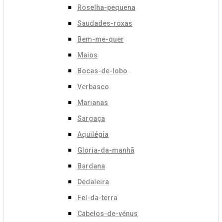
Roselha-pequena
Saudades-roxas
Bem-me-quer
Maios
Bocas-de-lobo
Verbasco
Marianas
Sargaça
Aquilégia
Gloria-da-manhã
Bardana
Dedaleira
Fel-da-terra
Cabelos-de-vénus