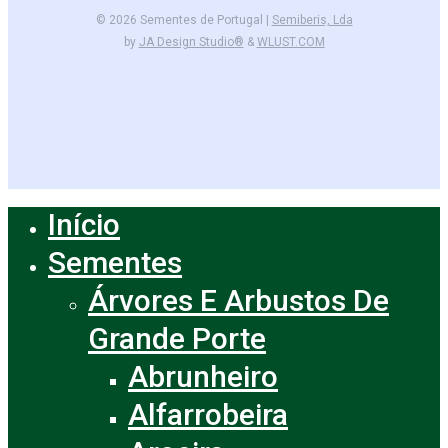
© 2026 Sementes de Portugal |
Semiberis, Lda
by
JA Design Studio®
&
WLUST.COM
facebook
instagram
Início
Close
Menu
Sementes
Árvores E Arbustos De
Grande Porte
Abrunheiro
Alfarrobeira