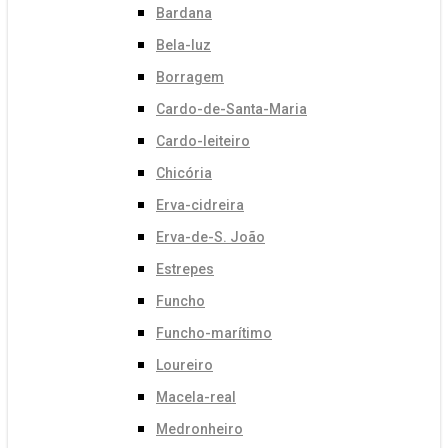
Bardana
Bela-luz
Borragem
Cardo-de-Santa-Maria
Cardo-leiteiro
Chicória
Erva-cidreira
Erva-de-S. João
Estrepes
Funcho
Funcho-marítimo
Loureiro
Macela-real
Medronheiro