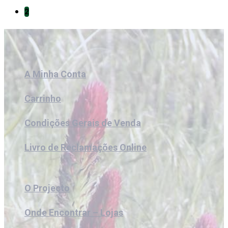
2
A Minha Conta
Carrinho
Condições Gerais de Venda
Livro de Reclamações Online
O Projecto
Onde Encontrar – Lojas