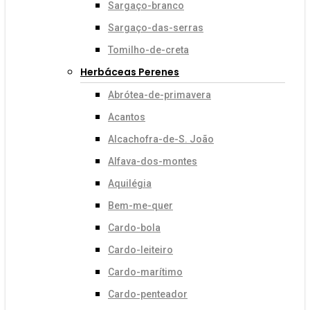
Sargaço-branco
Sargaço-das-serras
Tomilho-de-creta
Herbáceas Perenes
Abrótea-de-primavera
Acantos
Alcachofra-de-S. João
Alfava-dos-montes
Aquilégia
Bem-me-quer
Cardo-bola
Cardo-leiteiro
Cardo-marítimo
Cardo-penteador