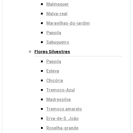
Malmequer
Malva-real
Maravilhas-do-jardim
Papoila
Sabugueiro
Flores Silvestres
Papoila
Esteva
Chicória
Tremoço-Azul
Madressilva
Tremoço amarelo
Erva-de-S. João
Roselha-grande