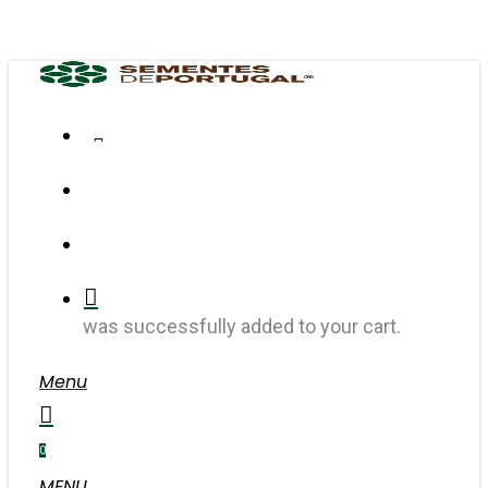
Skip
to
main
content
FACEBOOK
INSTAGRAM
search
account
was successfully added to your cart.
Menu
search
account
0
MENU