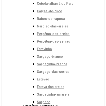
Cebola-albarrã do Peru
Calças-de-cuco
Rabos-de-raposa
Narciso-das-areias
Perpétua-das-areias
Perpétua-das-serras
Estevinha
Sargaço-branco
Sargaçinha-branca
Sargaço-das-serras
Estevão
Esteva das areias
Sargacinha-amarela
Sargaço