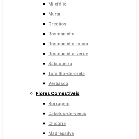
Milefólio
Murta
Oregãos
Rosmaninho
Rosmaninho-maior
Rosmaninho-verde
Sabugueiro
Tomilho-de-creta
Verbasco
Flores Comestíveis
Borragem
Cabelos-de-vénus
Chicória
Madressilva