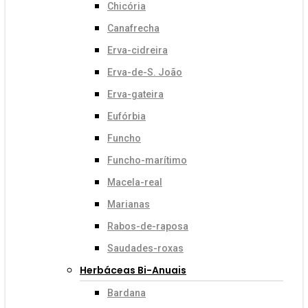
Chicória
Canafrecha
Erva-cidreira
Erva-de-S. João
Erva-gateira
Eufórbia
Funcho
Funcho-marítimo
Macela-real
Marianas
Rabos-de-raposa
Saudades-roxas
Herbáceas Bi-Anuais
Bardana