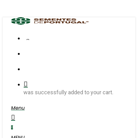
Skip
to
main
content
FACEBOOK
INSTAGRAM
search
account
was successfully added to your cart.
Menu
search
account
0
MENU