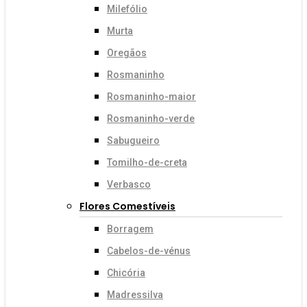
Milefólio
Murta
Oregãos
Rosmaninho
Rosmaninho-maior
Rosmaninho-verde
Sabugueiro
Tomilho-de-creta
Verbasco
Flores Comestíveis
Borragem
Cabelos-de-vénus
Chicória
Madressilva