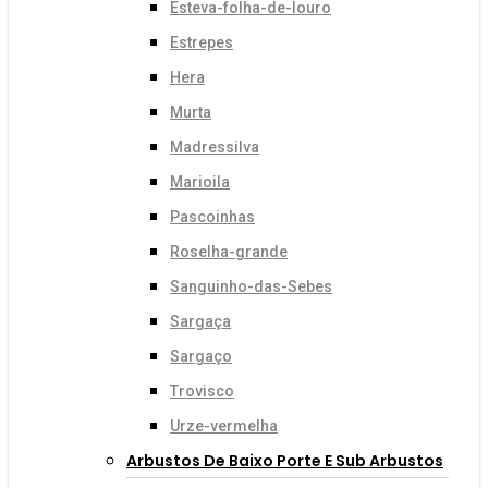
Esteva-folha-de-louro
Estrepes
Hera
Murta
Madressilva
Marioila
Pascoinhas
Roselha-grande
Sanguinho-das-Sebes
Sargaça
Sargaço
Trovisco
Urze-vermelha
Arbustos De Baixo Porte E Sub Arbustos