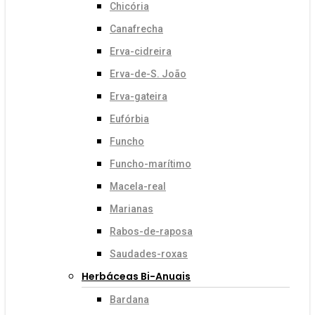
Chicória
Canafrecha
Erva-cidreira
Erva-de-S. João
Erva-gateira
Eufórbia
Funcho
Funcho-marítimo
Macela-real
Marianas
Rabos-de-raposa
Saudades-roxas
Herbáceas Bi-Anuais
Bardana