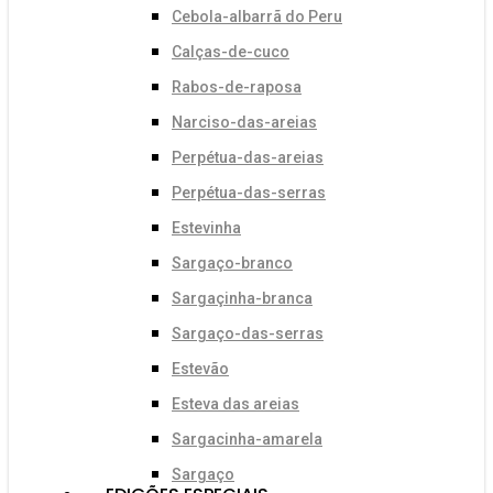
Cebola-albarrã do Peru
Calças-de-cuco
Rabos-de-raposa
Narciso-das-areias
Perpétua-das-areias
Perpétua-das-serras
Estevinha
Sargaço-branco
Sargaçinha-branca
Sargaço-das-serras
Estevão
Esteva das areias
Sargacinha-amarela
Sargaço