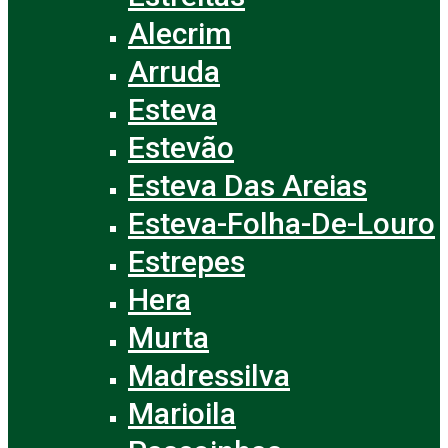
Alecrim
Arruda
Esteva
Estevão
Esteva Das Areias
Esteva-Folha-De-Louro
Estrepes
Hera
Murta
Madressilva
Marioila