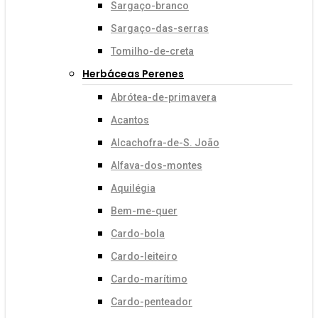
Sargaço-branco
Sargaço-das-serras
Tomilho-de-creta
Herbáceas Perenes
Abrótea-de-primavera
Acantos
Alcachofra-de-S. João
Alfava-dos-montes
Aquilégia
Bem-me-quer
Cardo-bola
Cardo-leiteiro
Cardo-marítimo
Cardo-penteador