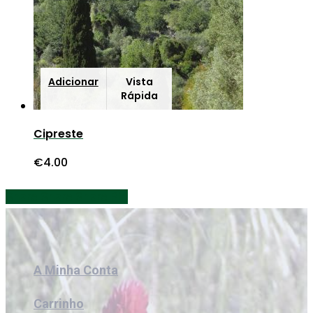
Adicionar
Vista
Rápida
Cipreste
€
4.00
Share
Share
Share
Share
Pin
A Minha Conta
Carrinho