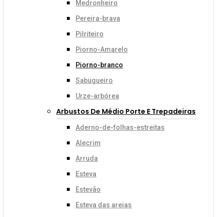
Medronheiro
Pereira-brava
Pilriteiro
Piorno-Amarelo
Piorno-branco
Sabugueiro
Urze-arbórea
Arbustos De Médio Porte E Trepadeiras
Aderno-de-folhas-estreitas
Alecrim
Arruda
Esteva
Estevão
Esteva das areias