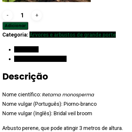
Quantidade
de
Adicionar
Piorno-
Categoria:
Árvores e arbustos de grande porte
branco
Descrição
Informação adicional
Descrição
Nome científico:
Retama monosperma
Nome vulgar (Português): Piorno-branco
Nome vulgar (Inglês): Bridal veil broom
Arbusto perene, que pode atingir 3 metros de altura.