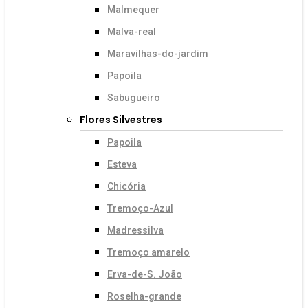
Malmequer
Malva-real
Maravilhas-do-jardim
Papoila
Sabugueiro
Flores Silvestres
Papoila
Esteva
Chicória
Tremoço-Azul
Madressilva
Tremoço amarelo
Erva-de-S. João
Roselha-grande