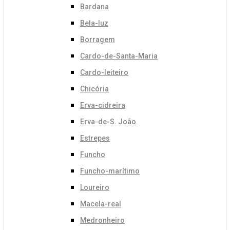
Bardana
Bela-luz
Borragem
Cardo-de-Santa-Maria
Cardo-leiteiro
Chicória
Erva-cidreira
Erva-de-S. João
Estrepes
Funcho
Funcho-marítimo
Loureiro
Macela-real
Medronheiro