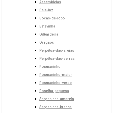
Assembleias
Bela-luz
Bocas-de-lobo
Estevinha
Gilbardeira
Oregãos
Perpétua-das-areias
Perpétua-das-serras
Rosmaninho
Rosmaninho-maior
Rosmaninho-verde
Roselha-pequena
Sargacinha-amarela
Sargaçinha-branca