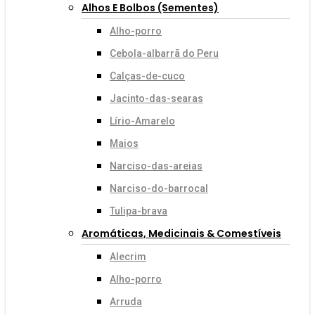
Alhos E Bolbos (sementes)
Alho-porro
Cebola-albarrã do Peru
Calças-de-cuco
Jacinto-das-searas
Lírio-Amarelo
Maios
Narciso-das-areias
Narciso-do-barrocal
Tulipa-brava
Aromáticas, Medicinais & Comestíveis
Alecrim
Alho-porro
Arruda