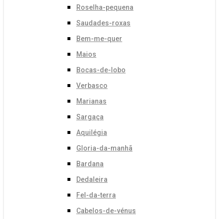
Roselha-pequena
Saudades-roxas
Bem-me-quer
Maios
Bocas-de-lobo
Verbasco
Marianas
Sargaça
Aquilégia
Gloria-da-manhã
Bardana
Dedaleira
Fel-da-terra
Cabelos-de-vénus