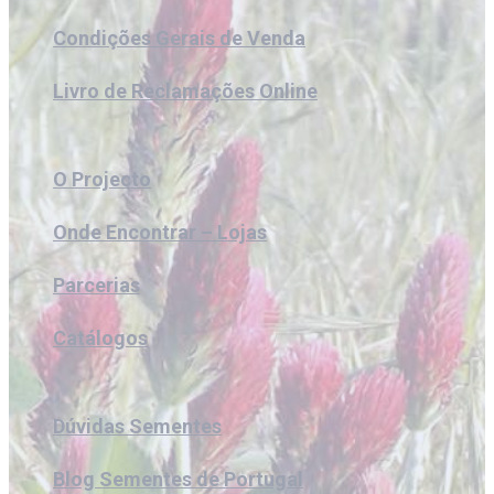
Condições Gerais de Venda
Livro de Reclamações Online
O Projecto
Onde Encontrar – Lojas
Parcerias
Catálogos
Dúvidas Sementes
Blog Sementes de Portugal