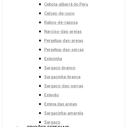
Cebola-albarrã do Peru
Calças-de-cuco
Rabos-de-raposa
Narciso-das-areias
Perpétua-das-areias
Perpétua-das-serras
Estevinha
Sargaço-branco
Sargaçinha-branca
Sargaço-das-serras
Estevão
Esteva das areias
Sargacinha-amarela
Sargaço