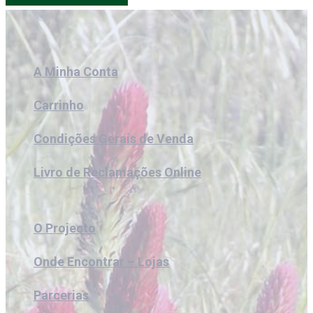
A Minha Conta
Carrinho
Condições Gerais de Venda
Livro de Reclamações Online
O Projecto
Onde Encontrar – Lojas
Parcerias