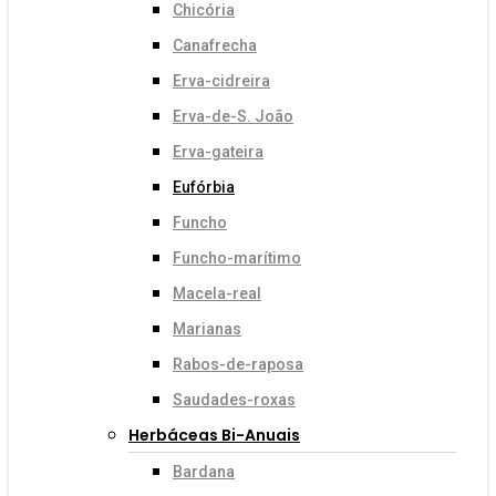
Chicória
Canafrecha
Erva-cidreira
Erva-de-S. João
Erva-gateira
Eufórbia
Funcho
Funcho-marítimo
Macela-real
Marianas
Rabos-de-raposa
Saudades-roxas
Herbáceas Bi-Anuais
Bardana