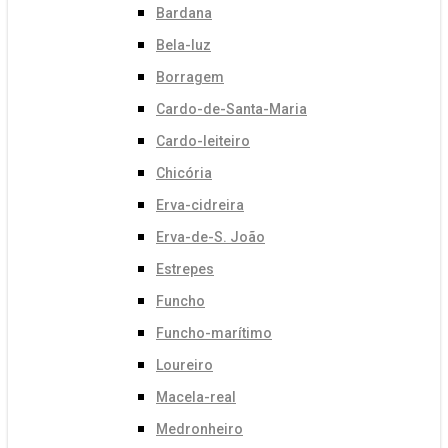
Bardana
Bela-luz
Borragem
Cardo-de-Santa-Maria
Cardo-leiteiro
Chicória
Erva-cidreira
Erva-de-S. João
Estrepes
Funcho
Funcho-marítimo
Loureiro
Macela-real
Medronheiro