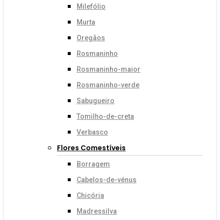
Milefólio
Murta
Oregãos
Rosmaninho
Rosmaninho-maior
Rosmaninho-verde
Sabugueiro
Tomilho-de-creta
Verbasco
Flores Comestíveis
Borragem
Cabelos-de-vénus
Chicória
Madressilva