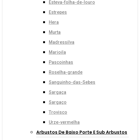
Esteva-folha-de-louro
Estrepes
Hera
Murta
Madressilva
Marioila
Pascoinhas
Roselha-grande
Sanguinho-das-Sebes
Sargaça
Sargaço
Trovisco
Urze-vermelha
Arbustos De Baixo Porte E Sub Arbustos