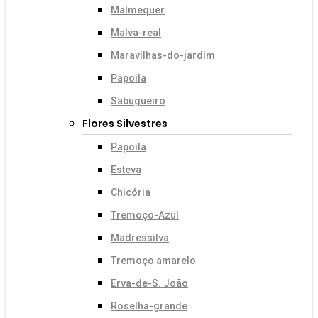
Malmequer
Malva-real
Maravilhas-do-jardim
Papoila
Sabugueiro
Flores Silvestres
Papoila
Esteva
Chicória
Tremoço-Azul
Madressilva
Tremoço amarelo
Erva-de-S. João
Roselha-grande