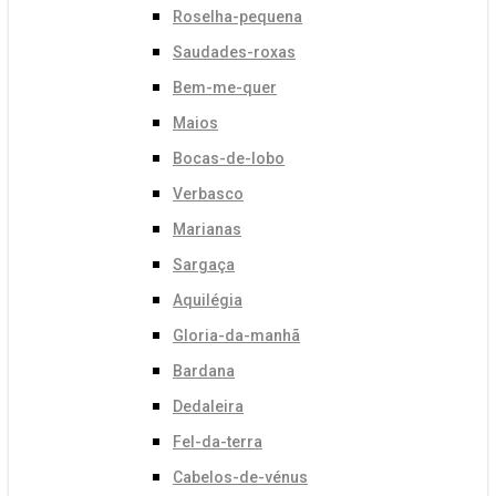
Roselha-pequena
Saudades-roxas
Bem-me-quer
Maios
Bocas-de-lobo
Verbasco
Marianas
Sargaça
Aquilégia
Gloria-da-manhã
Bardana
Dedaleira
Fel-da-terra
Cabelos-de-vénus