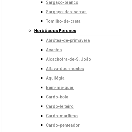
Sargaço-branco
Sargaço-das-serras
Tomilho-de-creta
Herbáceas Perenes
Abrótea-de-primavera
Acantos
Alcachofra-de-S. João
Alfava-dos-montes
Aquilégia
Bem-me-quer
Cardo-bola
Cardo-leiteiro
Cardo-marítimo
Cardo-penteador