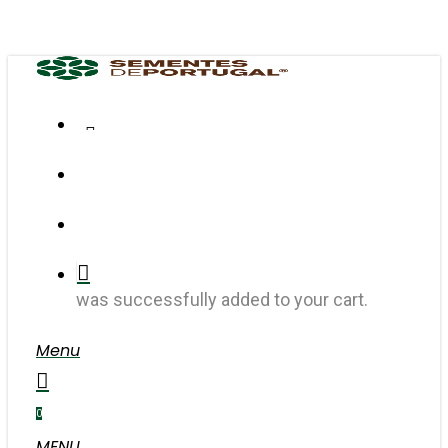
Skip
to
main
content
FACEBOOK
INSTAGRAM
search
account
was successfully added to your cart.
Menu
search
account
0
MENU