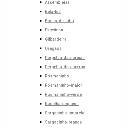
Assembleias
Bela-luz
Bocas-de-lobo
Estevinha
Gilbardeira
Oregãos
Perpétua-das-areias
Perpétua-das-serras
Rosmaninho
Rosmaninho-maior
Rosmaninho-verde
Roselha-pequena
Sargacinha-amarela
Sargaçinha-branca