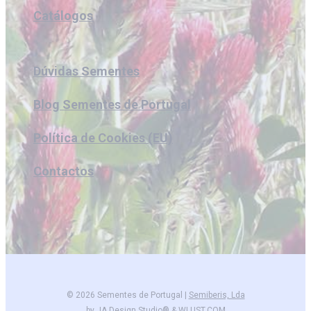
Catálogos
Dúvidas Sementes
Blog Sementes de Portugal
Política de Cookies (EU)
Contactos
© 2026 Sementes de Portugal |
Semiberis, Lda
by
JA Design Studio®
&
WLUST.COM