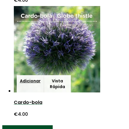
€
4.00
Adicionar
Vista
Rápida
Cardo-bola
€
4.00
Share
Share
Share
Share
Pin