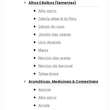
Alhos E Bolbos (sementes)
Alho-porro
Cebola-albarrã do Peru
Calças-de-cuco
Jacinto-das-searas
Lírio-Amarelo
Maios
Narciso-das-areias
Narciso-do-barrocal
Tulipa-brava
Aromáticas, Medicinais & Comestíveis
Alecrim
Alho-porro
Arruda