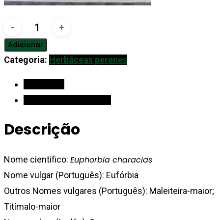
Quantidade
de
Adicionar
Eufórbia
Categoria:
Herbáceas perenes
Descrição
Informação adicional
Descrição
Nome científico:
Euphorbia characias
Nome vulgar (Português): Eufórbia
Outros Nomes vulgares (Português): Maleiteira-maior;
Titímalo-maior