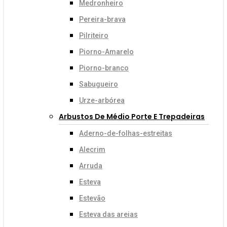
Medronheiro
Pereira-brava
Pilriteiro
Piorno-Amarelo
Piorno-branco
Sabugueiro
Urze-arbórea
Arbustos De Médio Porte E Trepadeiras
Aderno-de-folhas-estreitas
Alecrim
Arruda
Esteva
Estevão
Esteva das areias