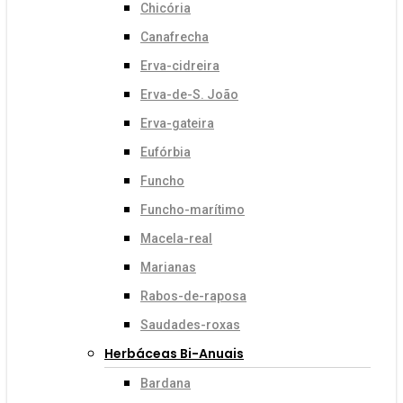
Chicória
Canafrecha
Erva-cidreira
Erva-de-S. João
Erva-gateira
Eufórbia
Funcho
Funcho-marítimo
Macela-real
Marianas
Rabos-de-raposa
Saudades-roxas
Herbáceas Bi-Anuais
Bardana