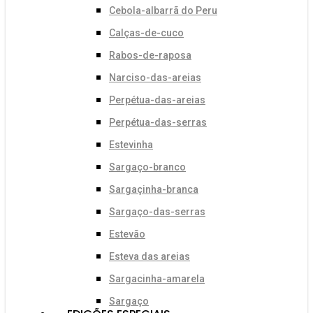
Cebola-albarrã do Peru
Calças-de-cuco
Rabos-de-raposa
Narciso-das-areias
Perpétua-das-areias
Perpétua-das-serras
Estevinha
Sargaço-branco
Sargaçinha-branca
Sargaço-das-serras
Estevão
Esteva das areias
Sargacinha-amarela
Sargaço