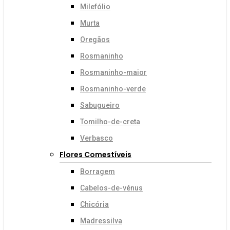
Milefólio
Murta
Oregãos
Rosmaninho
Rosmaninho-maior
Rosmaninho-verde
Sabugueiro
Tomilho-de-creta
Verbasco
Flores Comestíveis
Borragem
Cabelos-de-vénus
Chicória
Madressilva