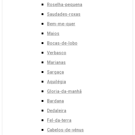
Roselha-pequena
Saudades-roxas
Bem-me-quer
Maios
Bocas-de-lobo
Verbasco
Marianas
Sargaça
Aquilégia
Gloria-da-manhã
Bardana
Dedaleira
Fel-da-terra
Cabelos-de-vénus