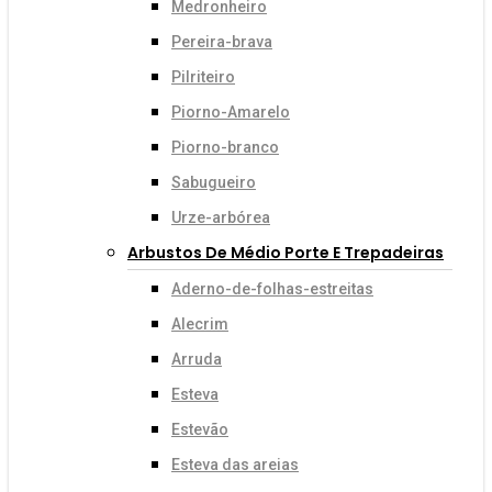
Medronheiro
Pereira-brava
Pilriteiro
Piorno-Amarelo
Piorno-branco
Sabugueiro
Urze-arbórea
Arbustos De Médio Porte E Trepadeiras
Aderno-de-folhas-estreitas
Alecrim
Arruda
Esteva
Estevão
Esteva das areias