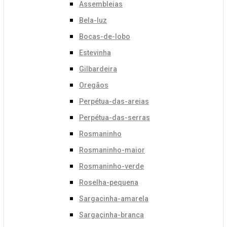
Assembleias
Bela-luz
Bocas-de-lobo
Estevinha
Gilbardeira
Oregãos
Perpétua-das-areias
Perpétua-das-serras
Rosmaninho
Rosmaninho-maior
Rosmaninho-verde
Roselha-pequena
Sargacinha-amarela
Sargaçinha-branca