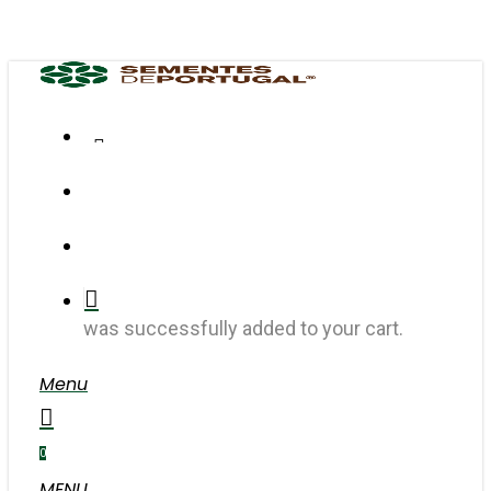
Skip
to
main
content
FACEBOOK
INSTAGRAM
search
account
was successfully added to your cart.
Menu
search
account
0
MENU