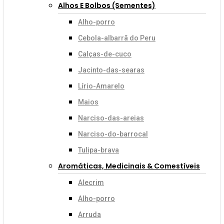
Alhos E Bolbos (sementes)
Alho-porro
Cebola-albarrã do Peru
Calças-de-cuco
Jacinto-das-searas
Lírio-Amarelo
Maios
Narciso-das-areias
Narciso-do-barrocal
Tulipa-brava
Aromáticas, Medicinais & Comestíveis
Alecrim
Alho-porro
Arruda