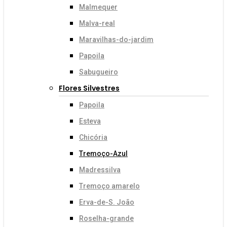
Malmequer
Malva-real
Maravilhas-do-jardim
Papoila
Sabugueiro
Flores Silvestres
Papoila
Esteva
Chicória
Tremoço-Azul
Madressilva
Tremoço amarelo
Erva-de-S. João
Roselha-grande