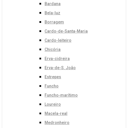
Bardana
Bela-luz
Borragem
Cardo-de-Santa-Maria
Cardo-leiteiro
Chicória
Erva-cidreira
Erva-de-S. João
Estrepes
Funcho
Funcho-marítimo
Loureiro
Macela-real
Medronheiro