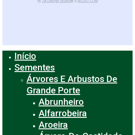
by
JA Design Studio®
&
WLUST.COM
facebook
instagram
Início
Close
Menu
Sementes
Árvores E Arbustos De
Grande Porte
Abrunheiro
Alfarrobeira
Aroeira