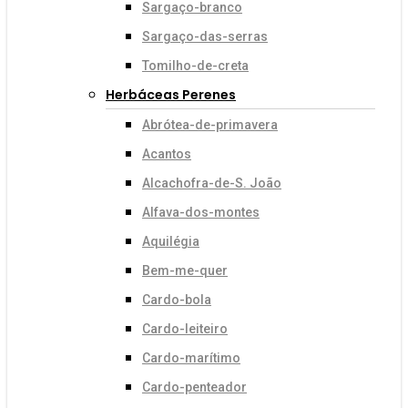
Sargaço-branco
Sargaço-das-serras
Tomilho-de-creta
Herbáceas Perenes
Abrótea-de-primavera
Acantos
Alcachofra-de-S. João
Alfava-dos-montes
Aquilégia
Bem-me-quer
Cardo-bola
Cardo-leiteiro
Cardo-marítimo
Cardo-penteador