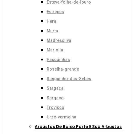
Esteva-folha-de-louro
Estrepes
Hera
Murta
Madressilva
Marioila
Pascoinhas
Roselha-grande
Sanguinho-das-Sebes
Sargaça
Sargaço
Trovisco
Urze-vermelha
Arbustos De Baixo Porte E Sub Arbustos