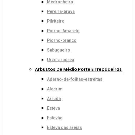
Medronheiro
Pereira-brava
Pilriteiro
Piorno-Amarelo
Piorno-branco
Sabugueiro
Urze-arbórea
Arbustos De Médio Porte E Trepadeiras
Aderno-de-folhas-estreitas
Alecrim
Arruda
Esteva
Estevão
Esteva das areias