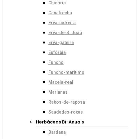
Chicória
Canafrecha
Erva-cidreira
Erva-de-S. João
Erva-gateira
Eufórbia
Funcho
Funcho-marítimo
Macela-real
Marianas
Rabos-de-raposa
Saudades-roxas
Herbáceas Bi-Anuais
Bardana