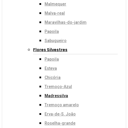
Malmequer
Malva-real
Maravilhas-do-jardim
Papoila
Sabugueiro
Flores Silvestres
Papoila
Esteva
Chicória
Tremoço-Azul
Madressilva
Tremoço amarelo
Erva-de-S. João
Roselha-grande