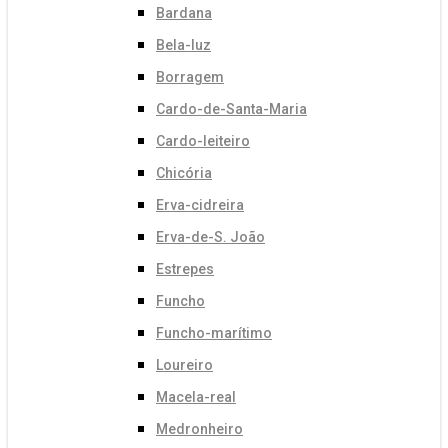
Bardana
Bela-luz
Borragem
Cardo-de-Santa-Maria
Cardo-leiteiro
Chicória
Erva-cidreira
Erva-de-S. João
Estrepes
Funcho
Funcho-marítimo
Loureiro
Macela-real
Medronheiro