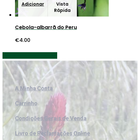
Adicionar
Vista
Rápida
Cebola-albarrã do Peru
€
4.00
Share
Share
Share
Share
Pin
A Minha Conta
Carrinho
Condições Gerais de Venda
Livro de Reclamações Online