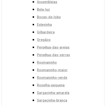
Assembleias
Bela-luz
Bocas-de-lobo
Estevinha
Gilbardeira
Oregãos
Perpétua-das-areias
Perpétua-das-serras
Rosmaninho
Rosmaninho-maior
Rosmaninho-verde
Roselha-pequena
Sargacinha-amarela
Sargaçinha-branca