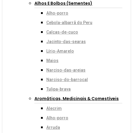
Alhos E Bolbos (sementes)
Alho-porro
Cebola-albarrã do Peru
Calças-de-cuco
Jacinto-das-searas
Lírio-Amarelo
Maios
Narciso-das-areias
Narciso-do-barrocal
Tulipa-brava
Aromáticas, Medicinais & Comestíveis
Alecrim
Alho-porro
Arruda