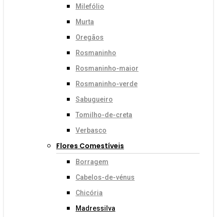
Milefólio
Murta
Oregãos
Rosmaninho
Rosmaninho-maior
Rosmaninho-verde
Sabugueiro
Tomilho-de-creta
Verbasco
Flores Comestíveis
Borragem
Cabelos-de-vénus
Chicória
Madressilva