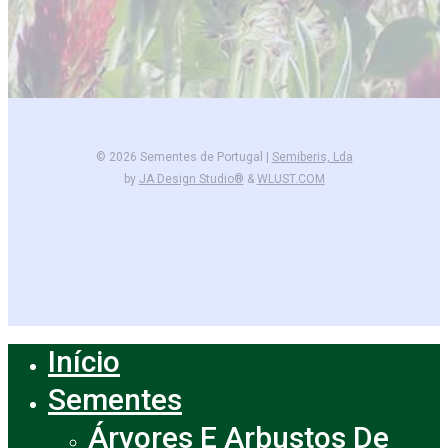
© 2026 Sementes de Portugal |
Semiberis, Lda
by
JA Design Studio®
&
WLUST.COM
facebook
instagram
Início
Close
Menu
Sementes
Árvores E Arbustos De