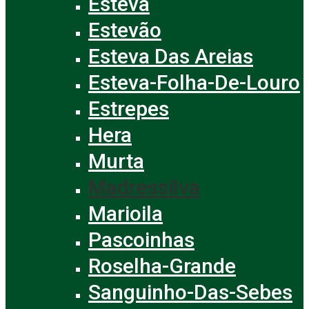
Esteva
Estevão
Esteva Das Areias
Esteva-Folha-De-Louro
Estrepes
Hera
Murta
Madressilva
Marioila
Pascoinhas
Roselha-Grande
Sanguinho-Das-Sebes