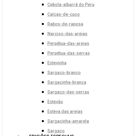
Cebola-albarrã do Peru
Calças-de-cuco
Rabos-de-raposa
Narciso-das-areias
Perpétua-das-areias
Perpétua-das-serras
Estevinha
Sargaço-branco
Sargaçinha-branca
Sargaço-das-serras
Estevão
Esteva das areias
Sargacinha-amarela
Sargaço