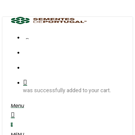
Skip
to
main
content
FACEBOOK
INSTAGRAM
search
account
was successfully added to your cart.
Menu
search
account
0
MENU