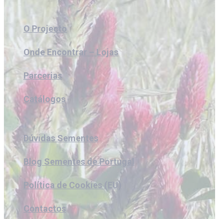
O Projecto
Onde Encontrar – Lojas
Parcerias
Catálogos
Dúvidas Sementes
Blog Sementes de Portugal
Política de Cookies (EU)
Contactos