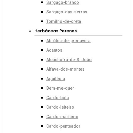
Sargaço-branco
Sargaço-das-serras
Tomilho-de-creta
Herbáceas Perenes
Abrótea-de-primavera
Acantos
Alcachofra-de-S. João
Alfava-dos-montes
Aquilégia
Bem-me-quer
Cardo-bola
Cardo-leiteiro
Cardo-marítimo
Cardo-penteador