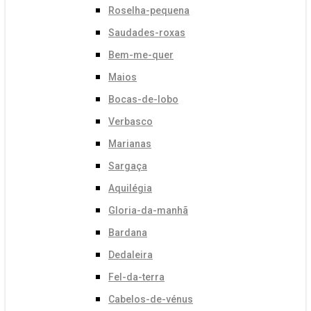
Roselha-pequena
Saudades-roxas
Bem-me-quer
Maios
Bocas-de-lobo
Verbasco
Marianas
Sargaça
Aquilégia
Gloria-da-manhã
Bardana
Dedaleira
Fel-da-terra
Cabelos-de-vénus