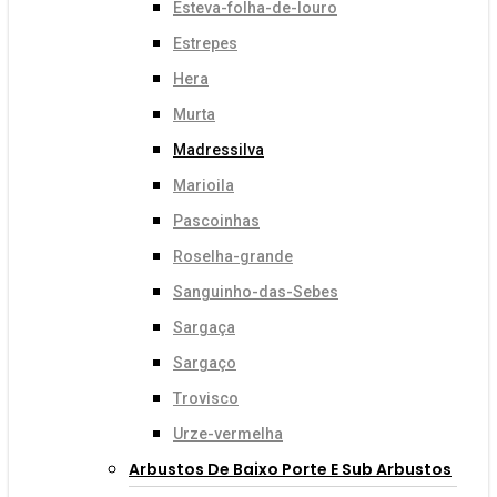
Esteva-folha-de-louro
Estrepes
Hera
Murta
Madressilva
Marioila
Pascoinhas
Roselha-grande
Sanguinho-das-Sebes
Sargaça
Sargaço
Trovisco
Urze-vermelha
Arbustos De Baixo Porte E Sub Arbustos