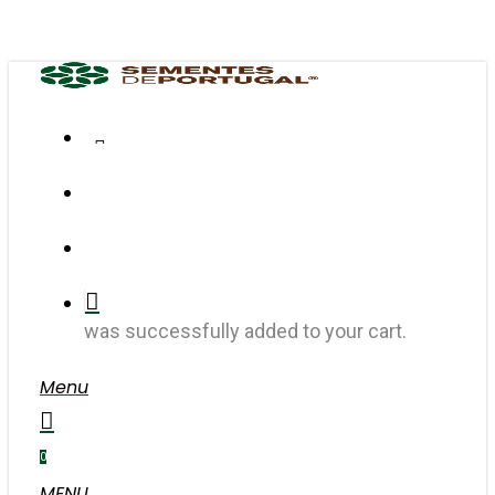
Skip
to
main
content
FACEBOOK
INSTAGRAM
search
account
was successfully added to your cart.
Menu
search
account
0
MENU