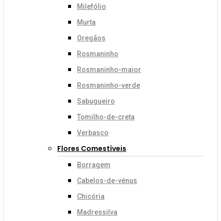
Milefólio
Murta
Oregãos
Rosmaninho
Rosmaninho-maior
Rosmaninho-verde
Sabugueiro
Tomilho-de-creta
Verbasco
Flores Comestíveis
Borragem
Cabelos-de-vénus
Chicória
Madressilva