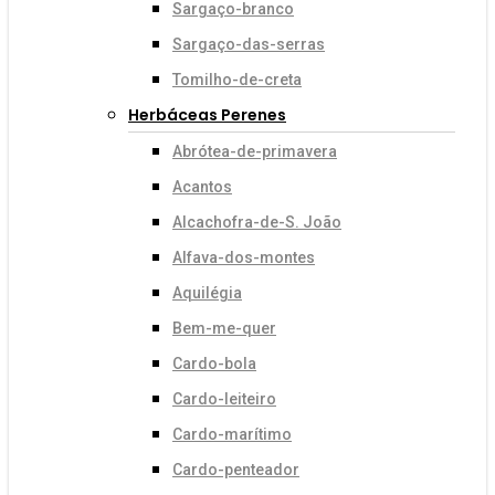
Sargaço-branco
Sargaço-das-serras
Tomilho-de-creta
Herbáceas Perenes
Abrótea-de-primavera
Acantos
Alcachofra-de-S. João
Alfava-dos-montes
Aquilégia
Bem-me-quer
Cardo-bola
Cardo-leiteiro
Cardo-marítimo
Cardo-penteador