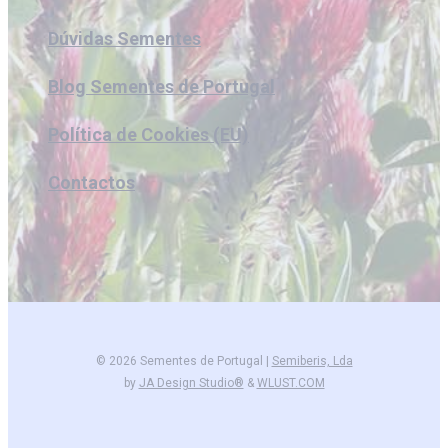
Dúvidas Sementes
Blog Sementes de Portugal
Política de Cookies (EU)
Contactos
© 2026 Sementes de Portugal |
Semiberis, Lda
by
JA Design Studio®
&
WLUST.COM
facebook
instagram