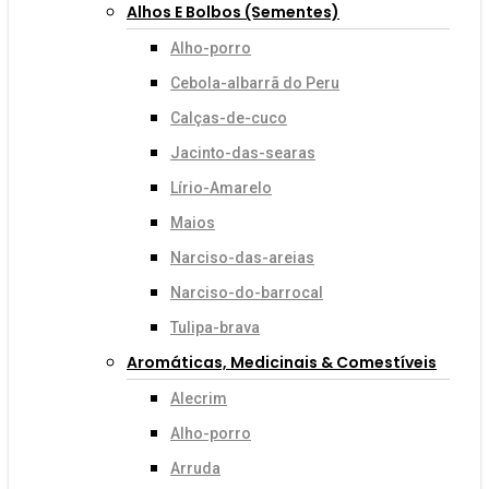
Alhos E Bolbos (sementes)
Alho-porro
Cebola-albarrã do Peru
Calças-de-cuco
Jacinto-das-searas
Lírio-Amarelo
Maios
Narciso-das-areias
Narciso-do-barrocal
Tulipa-brava
Aromáticas, Medicinais & Comestíveis
Alecrim
Alho-porro
Arruda