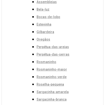
Assembleias
Bela-luz
Bocas-de-lobo
Estevinha
Gilbardeira
Oregãos
Perpétua-das-areias
Perpétua-das-serras
Rosmaninho
Rosmaninho-maior
Rosmaninho-verde
Roselha-pequena
Sargacinha-amarela
Sargaçinha-branca