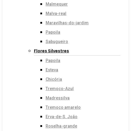
Malmequer
Malva-real
Maravilhas-do-jardim
Papoila
Sabugueiro
Flores Silvestres
Papoila
Esteva
Chicória
Tremoço-Azul
Madressilva
Tremoço amarelo
Erva-de-S. João
Roselha-grande