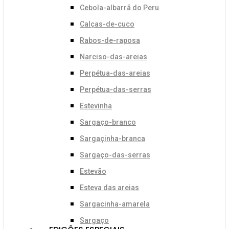
Cebola-albarrã do Peru
Calças-de-cuco
Rabos-de-raposa
Narciso-das-areias
Perpétua-das-areias
Perpétua-das-serras
Estevinha
Sargaço-branco
Sargaçinha-branca
Sargaço-das-serras
Estevão
Esteva das areias
Sargacinha-amarela
Sargaço