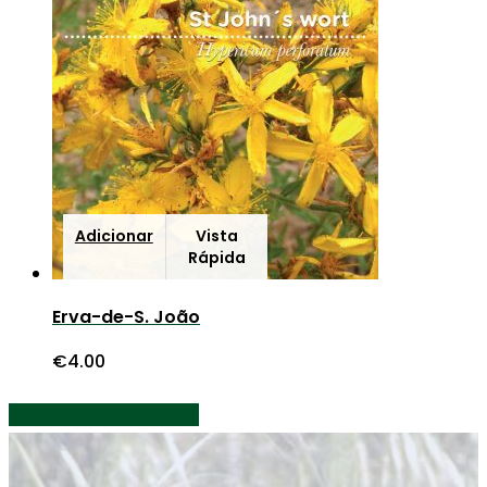
Adicionar
Vista
Rápida
Erva-de-S. João
€
4.00
Share
Share
Share
Share
Pin