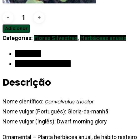
Quantidade
de
Adicionar
Gloria-
Categorias:
Flores Silvestres
,
Herbáceas anuais
da-
Descrição
manhã
Informação adicional
Descrição
Nome científico:
Convolvulus tricolor
Nome vulgar (Português): Gloria-da-manhã
Nome vulgar (Inglês): Dwarf morning glory
Ornamental – Planta herbácea anual, de hábito rasteiro