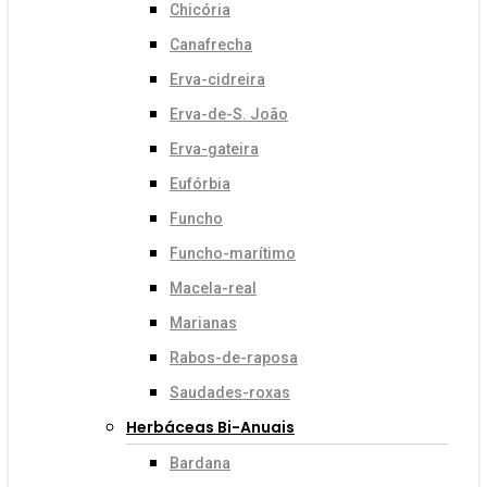
Chicória
Canafrecha
Erva-cidreira
Erva-de-S. João
Erva-gateira
Eufórbia
Funcho
Funcho-marítimo
Macela-real
Marianas
Rabos-de-raposa
Saudades-roxas
Herbáceas Bi-Anuais
Bardana