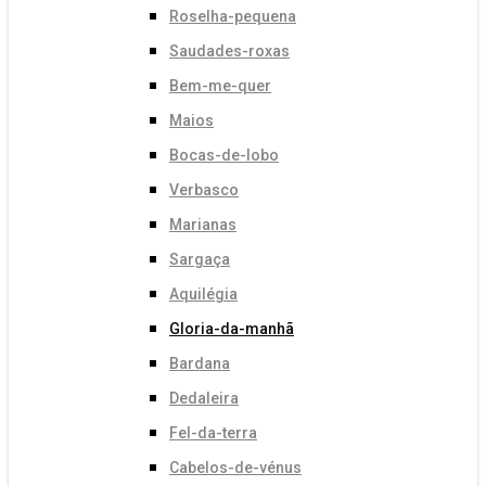
Roselha-pequena
Saudades-roxas
Bem-me-quer
Maios
Bocas-de-lobo
Verbasco
Marianas
Sargaça
Aquilégia
Gloria-da-manhã
Bardana
Dedaleira
Fel-da-terra
Cabelos-de-vénus