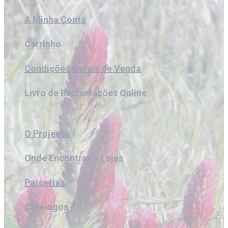
A Minha Conta
Carrinho
Condições Gerais de Venda
Livro de Reclamações Online
O Projecto
Onde Encontrar – Lojas
Parcerias
Catálogos