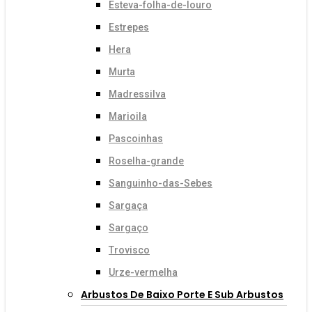
Esteva-folha-de-louro
Estrepes
Hera
Murta
Madressilva
Marioila
Pascoinhas
Roselha-grande
Sanguinho-das-Sebes
Sargaça
Sargaço
Trovisco
Urze-vermelha
Arbustos De Baixo Porte E Sub Arbustos