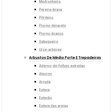
Medronheiro
Pereira-brava
Pilriteiro
Piorno-Amarelo
Piorno-branco
Sabugueiro
Urze-arbórea
Arbustos De Médio Porte E Trepadeiras
Aderno-de-folhas-estreitas
Alecrim
Arruda
Esteva
Estevão
Esteva das areias