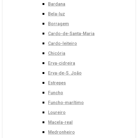
Bardana
Bela-luz
Borragem
Cardo-de-Santa-Maria
Cardo-leiteiro
Chicória
Erva-cidreira
Erva-de-S. João
Estrepes
Funcho
Funcho-marítimo
Loureiro
Macela-real
Medronheiro