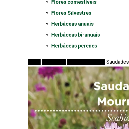
Flores comestíveis
Flores Silvestres
Herbáceas anuais
Herbáceas bi-anuais
Herbáceas perenes
Início
Sementes
Flores Silvestres
Saudades