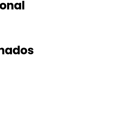
onal
onados