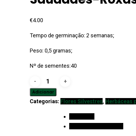
€
4.00
Tempo de germinação: 2 semanas;
Peso: 0,5 gramas;
Nº de sementes:40
Quantidade
de
Adicionar
Saudades-
Categorias:
Flores Silvestres
,
Herbáceas 
roxas
Descrição
Informação adicional