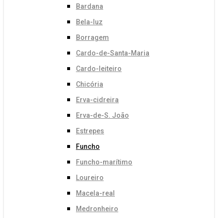
Bardana
Bela-luz
Borragem
Cardo-de-Santa-Maria
Cardo-leiteiro
Chicória
Erva-cidreira
Erva-de-S. João
Estrepes
Funcho
Funcho-marítimo
Loureiro
Macela-real
Medronheiro