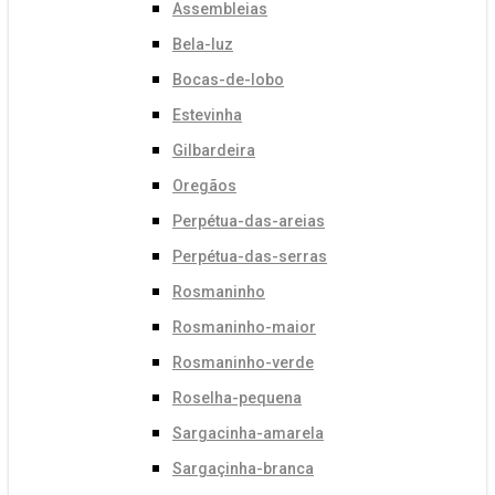
Assembleias
Bela-luz
Bocas-de-lobo
Estevinha
Gilbardeira
Oregãos
Perpétua-das-areias
Perpétua-das-serras
Rosmaninho
Rosmaninho-maior
Rosmaninho-verde
Roselha-pequena
Sargacinha-amarela
Sargaçinha-branca