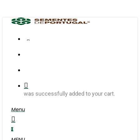
Skip
to
main
content
FACEBOOK
INSTAGRAM
search
account
was successfully added to your cart.
Menu
search
account
0
MENU