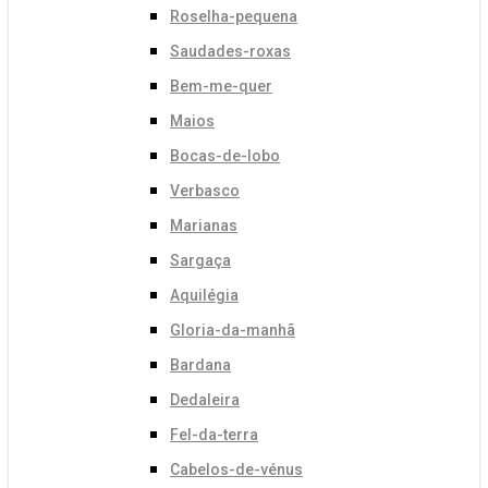
Roselha-pequena
Saudades-roxas
Bem-me-quer
Maios
Bocas-de-lobo
Verbasco
Marianas
Sargaça
Aquilégia
Gloria-da-manhã
Bardana
Dedaleira
Fel-da-terra
Cabelos-de-vénus