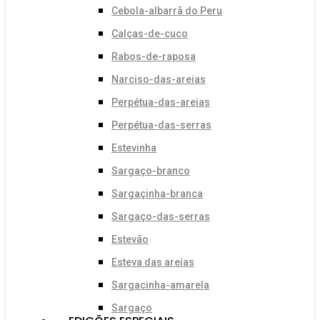
Cebola-albarrã do Peru
Calças-de-cuco
Rabos-de-raposa
Narciso-das-areias
Perpétua-das-areias
Perpétua-das-serras
Estevinha
Sargaço-branco
Sargaçinha-branca
Sargaço-das-serras
Estevão
Esteva das areias
Sargacinha-amarela
Sargaço