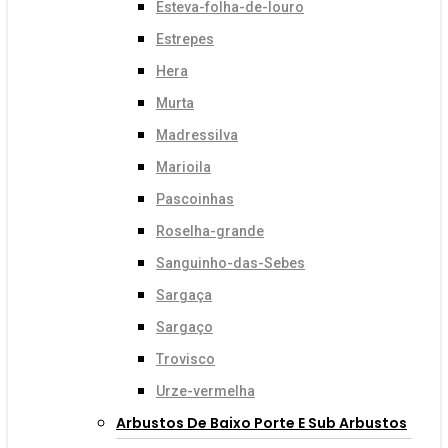
Esteva-folha-de-louro
Estrepes
Hera
Murta
Madressilva
Marioila
Pascoinhas
Roselha-grande
Sanguinho-das-Sebes
Sargaça
Sargaço
Trovisco
Urze-vermelha
Arbustos De Baixo Porte E Sub Arbustos