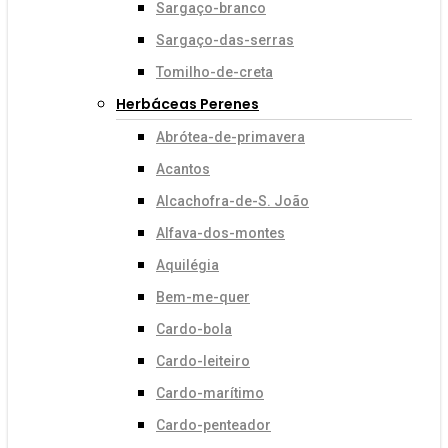
Sargaço-branco
Sargaço-das-serras
Tomilho-de-creta
Herbáceas Perenes
Abrótea-de-primavera
Acantos
Alcachofra-de-S. João
Alfava-dos-montes
Aquilégia
Bem-me-quer
Cardo-bola
Cardo-leiteiro
Cardo-marítimo
Cardo-penteador