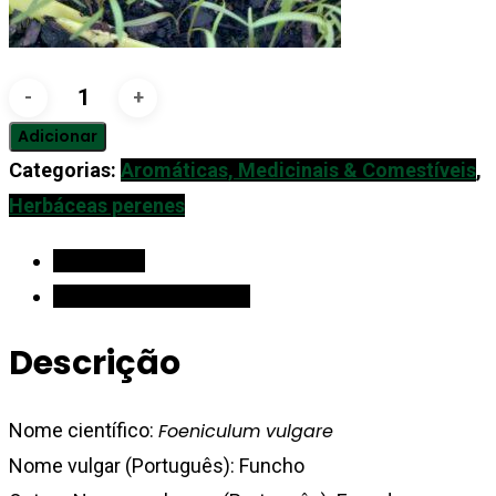
Quantidade
de
Adicionar
Funcho
Categorias:
Aromáticas, Medicinais & Comestíveis
,
Herbáceas perenes
Descrição
Informação adicional
Descrição
Nome científico:
Foeniculum vulgare
Nome vulgar (Português): Funcho