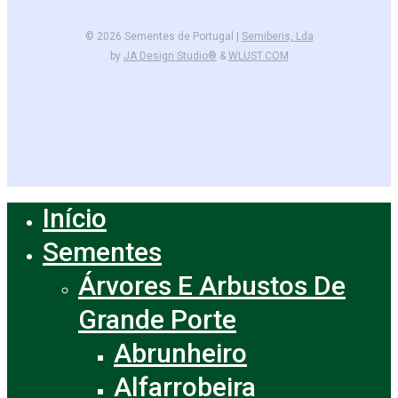
© 2026 Sementes de Portugal |
Semiberis, Lda
by
JA Design Studio®
&
WLUST.COM
facebook
instagram
Início
Close
Menu
Sementes
Árvores E Arbustos De
Grande Porte
Abrunheiro
Alfarrobeira