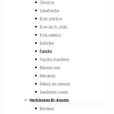
Chicória
Canafrecha
Erva-cidreira
Erva-de-S. João
Erva-gateira
Eufórbia
Funcho
Funcho-marítimo
Macela-real
Marianas
Rabos-de-raposa
Saudades-roxas
Herbáceas Bi-Anuais
Bardana