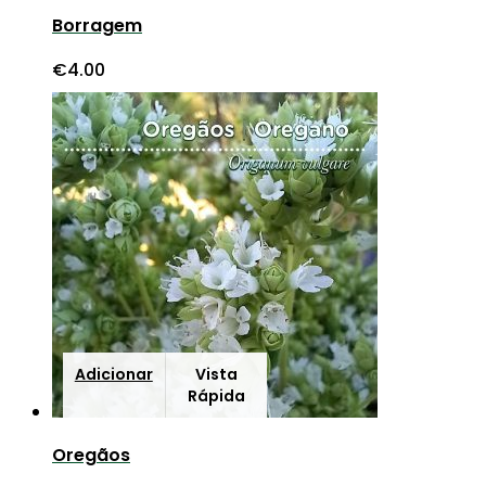
Borragem
€
4.00
Adicionar
Vista
Rápida
Oregãos