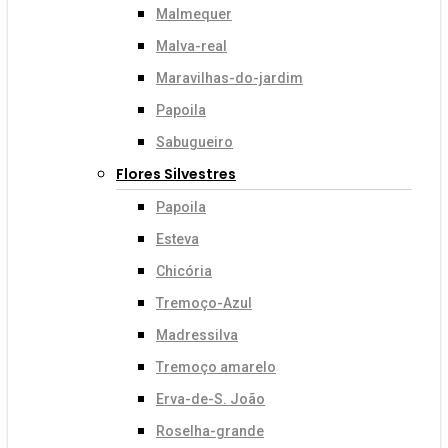
Malmequer
Malva-real
Maravilhas-do-jardim
Papoila
Sabugueiro
Flores Silvestres
Papoila
Esteva
Chicória
Tremoço-Azul
Madressilva
Tremoço amarelo
Erva-de-S. João
Roselha-grande