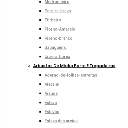
Medronheiro
Pereira-brava
Pilriteiro
Piorno-Amarelo
Piorno-branco
Sabugueiro
Urze-arbórea
Arbustos De Médio Porte E Trepadeiras
Aderno-de-folhas-estreitas
Alecrim
Arruda
Esteva
Estevão
Esteva das areias