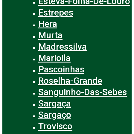
Esteva-Folha-De-Louro
Estrepes
Hera
Murta
Madressilva
Marioila
Pascoinhas
Roselha-Grande
Sanguinho-Das-Sebes
Sargaça
Sargaço
Trovisco