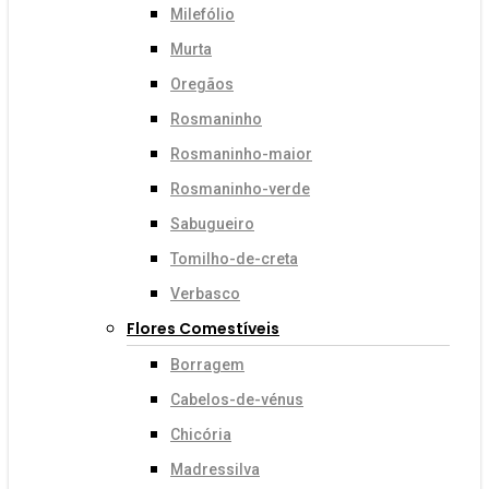
Milefólio
Murta
Oregãos
Rosmaninho
Rosmaninho-maior
Rosmaninho-verde
Sabugueiro
Tomilho-de-creta
Verbasco
Flores Comestíveis
Borragem
Cabelos-de-vénus
Chicória
Madressilva