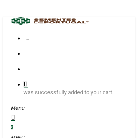
Skip
to
main
content
FACEBOOK
INSTAGRAM
search
account
was successfully added to your cart.
Menu
search
account
0
MENU