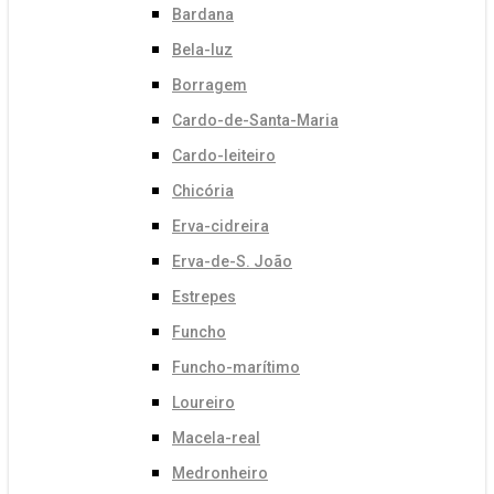
Bardana
Bela-luz
Borragem
Cardo-de-Santa-Maria
Cardo-leiteiro
Chicória
Erva-cidreira
Erva-de-S. João
Estrepes
Funcho
Funcho-marítimo
Loureiro
Macela-real
Medronheiro