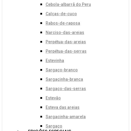
Cebola-albarrã do Peru
Calças-de-cuco
Rabos-de-raposa
Narciso-das-areias
Perpétua-das-areias
Perpétua-das-serras
Estevinha
Sargaço-branco
Sargaçinha-branca
Sargaço-das-serras
Estevão
Esteva das areias
Sargacinha-amarela
Sargaço