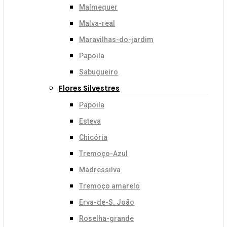
Malmequer
Malva-real
Maravilhas-do-jardim
Papoila
Sabugueiro
Flores Silvestres
Papoila
Esteva
Chicória
Tremoço-Azul
Madressilva
Tremoço amarelo
Erva-de-S. João
Roselha-grande