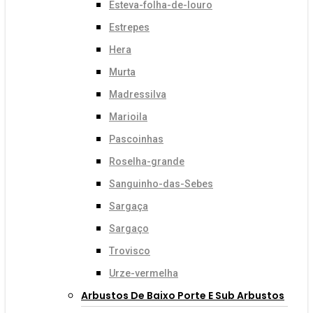
Esteva-folha-de-louro
Estrepes
Hera
Murta
Madressilva
Marioila
Pascoinhas
Roselha-grande
Sanguinho-das-Sebes
Sargaça
Sargaço
Trovisco
Urze-vermelha
Arbustos De Baixo Porte E Sub Arbustos