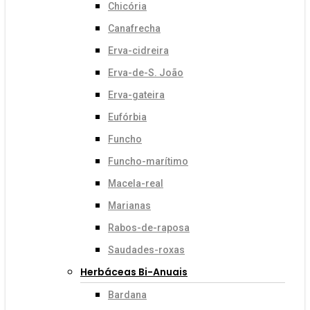
Chicória
Canafrecha
Erva-cidreira
Erva-de-S. João
Erva-gateira
Eufórbia
Funcho
Funcho-marítimo
Macela-real
Marianas
Rabos-de-raposa
Saudades-roxas
Herbáceas Bi-Anuais
Bardana