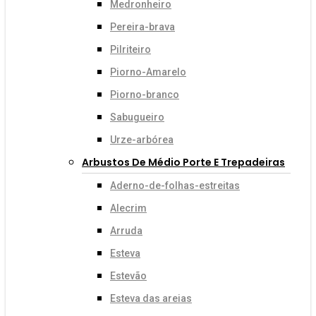
Medronheiro
Pereira-brava
Pilriteiro
Piorno-Amarelo
Piorno-branco
Sabugueiro
Urze-arbórea
Arbustos De Médio Porte E Trepadeiras
Aderno-de-folhas-estreitas
Alecrim
Arruda
Esteva
Estevão
Esteva das areias