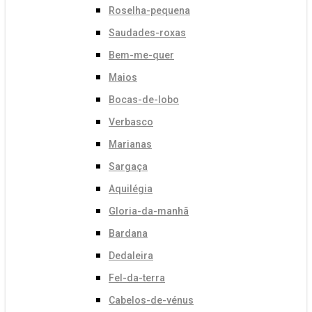
Roselha-pequena
Saudades-roxas
Bem-me-quer
Maios
Bocas-de-lobo
Verbasco
Marianas
Sargaça
Aquilégia
Gloria-da-manhã
Bardana
Dedaleira
Fel-da-terra
Cabelos-de-vénus