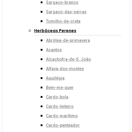
Sargaço-branco
Sargaço-das-serras
Tomilho-de-creta
Herbáceas Perenes
Abrótea-de-primavera
Acantos
Alcachofra-de-S. João
Alfava-dos-montes
Aquilégia
Bem-me-quer
Cardo-bola
Cardo-leiteiro
Cardo-marítimo
Cardo-penteador