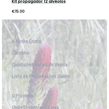
Kit propagador 12 alvéolos
€
15.00
A Minha Conta
Carrinho
Condições Gerais de Venda
Livro de Reclamações Online
O Projecto
Onde Encontrar – Lojas