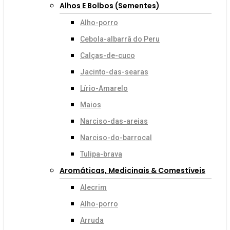
Alhos E Bolbos (sementes)
Alho-porro
Cebola-albarrã do Peru
Calças-de-cuco
Jacinto-das-searas
Lírio-Amarelo
Maios
Narciso-das-areias
Narciso-do-barrocal
Tulipa-brava
Aromáticas, Medicinais & Comestíveis
Alecrim
Alho-porro
Arruda