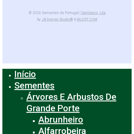
© 2026 Sementes de Portugal |
Semiberis, Lda
by
JA Design Studio®
&
WLUST.COM
facebook
instagram
Início
Close
Menu
Sementes
Árvores E Arbustos De
Grande Porte
Abrunheiro
Alfarrobeira