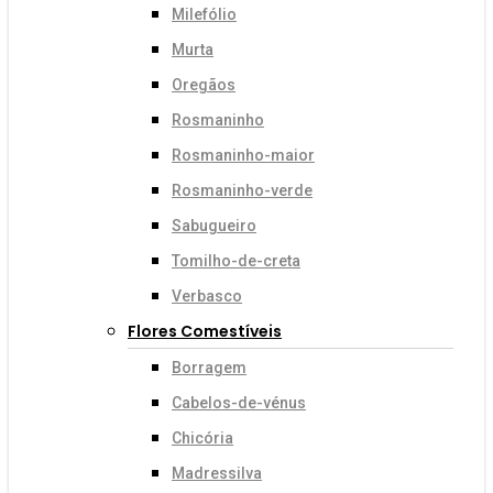
Milefólio
Murta
Oregãos
Rosmaninho
Rosmaninho-maior
Rosmaninho-verde
Sabugueiro
Tomilho-de-creta
Verbasco
Flores Comestíveis
Borragem
Cabelos-de-vénus
Chicória
Madressilva