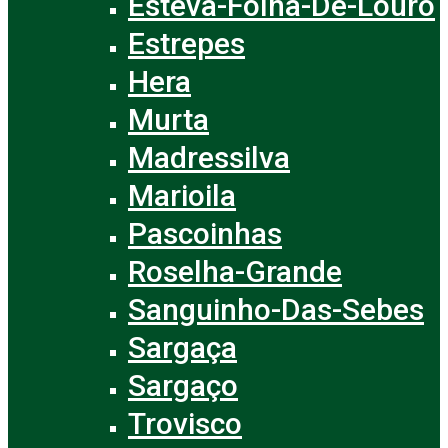
Esteva-Folha-De-Louro
Estrepes
Hera
Murta
Madressilva
Marioila
Pascoinhas
Roselha-Grande
Sanguinho-Das-Sebes
Sargaça
Sargaço
Trovisco