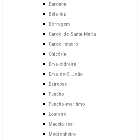
Bardana
Bela-luz
Borragem
Cardo-de-Santa-Maria
Cardo-leiteiro
Chicória
Erva-cidreira
Erva-de-S. João
Estrepes
Funcho
Funcho-marítimo
Loureiro
Macela-real
Medronheiro