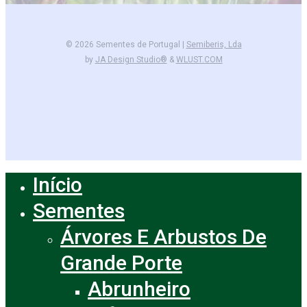
© 2026 Sementes de Portugal |
Semiberis, Lda
by
JA Design Studio®
&
WLUST.COM
facebook
instagram
Início
Close
Menu
Sementes
Árvores E Arbustos De
Grande Porte
Abrunheiro