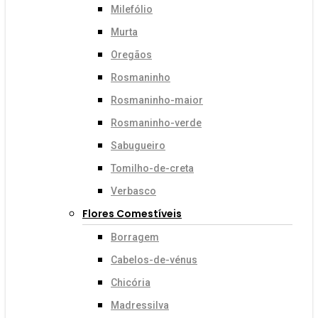
Milefólio
Murta
Oregãos
Rosmaninho
Rosmaninho-maior
Rosmaninho-verde
Sabugueiro
Tomilho-de-creta
Verbasco
Flores Comestíveis
Borragem
Cabelos-de-vénus
Chicória
Madressilva