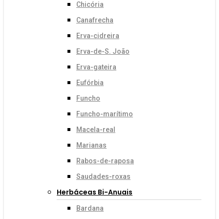
Chicória
Canafrecha
Erva-cidreira
Erva-de-S. João
Erva-gateira
Eufórbia
Funcho
Funcho-marítimo
Macela-real
Marianas
Rabos-de-raposa
Saudades-roxas
Herbáceas Bi-Anuais
Bardana