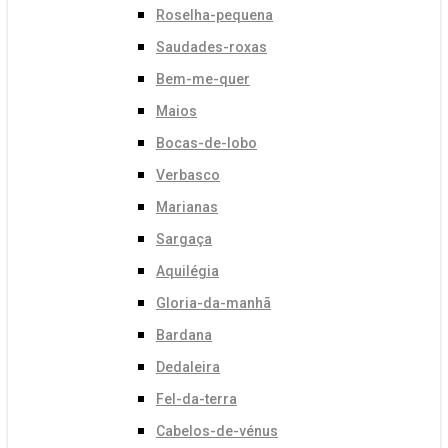
Roselha-pequena
Saudades-roxas
Bem-me-quer
Maios
Bocas-de-lobo
Verbasco
Marianas
Sargaça
Aquilégia
Gloria-da-manhã
Bardana
Dedaleira
Fel-da-terra
Cabelos-de-vénus