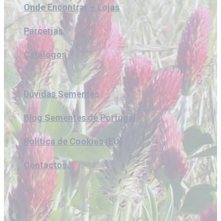
Onde Encontrar – Lojas
Parcerias
Catálogos
Dúvidas Sementes
Blog Sementes de Portugal
Política de Cookies (EU)
Contactos