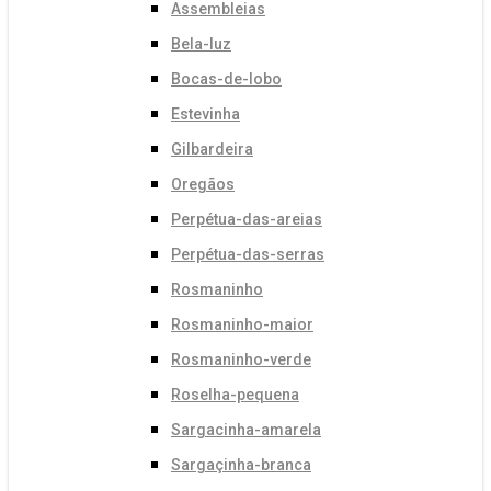
Assembleias
Bela-luz
Bocas-de-lobo
Estevinha
Gilbardeira
Oregãos
Perpétua-das-areias
Perpétua-das-serras
Rosmaninho
Rosmaninho-maior
Rosmaninho-verde
Roselha-pequena
Sargacinha-amarela
Sargaçinha-branca