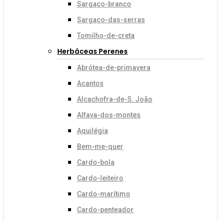
Sargaço-branco
Sargaço-das-serras
Tomilho-de-creta
Herbáceas Perenes
Abrótea-de-primavera
Acantos
Alcachofra-de-S. João
Alfava-dos-montes
Aquilégia
Bem-me-quer
Cardo-bola
Cardo-leiteiro
Cardo-marítimo
Cardo-penteador