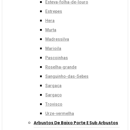
Esteva-folha-de-louro
Estrepes
Hera
Murta
Madressilva
Marioila
Pascoinhas
Roselha-grande
Sanguinho-das-Sebes
Sargaça
Sargaço
Trovisco
Urze-vermelha
Arbustos De Baixo Porte E Sub Arbustos