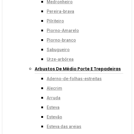
Medronheiro
Pereira-brava
Pilriteiro
Piorno-Amarelo
Piorno-branco
Sabugueiro
Urze-arbórea
Arbustos De Médio Porte E Trepadeiras
Aderno-de-folhas-estreitas
Alecrim
Arruda
Esteva
Estevão
Esteva das areias