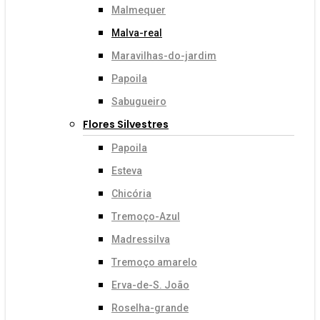
Malmequer
Malva-real
Maravilhas-do-jardim
Papoila
Sabugueiro
Flores Silvestres
Papoila
Esteva
Chicória
Tremoço-Azul
Madressilva
Tremoço amarelo
Erva-de-S. João
Roselha-grande