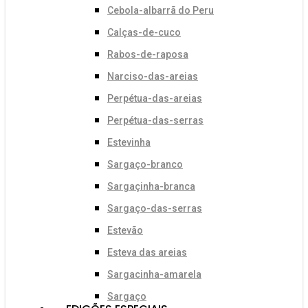
Cebola-albarrã do Peru
Calças-de-cuco
Rabos-de-raposa
Narciso-das-areias
Perpétua-das-areias
Perpétua-das-serras
Estevinha
Sargaço-branco
Sargaçinha-branca
Sargaço-das-serras
Estevão
Esteva das areias
Sargacinha-amarela
Sargaço