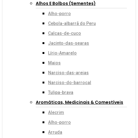
Alhos E Bolbos (sementes)
Alho-porro
Cebola-albarrã do Peru
Calças-de-cuco
Jacinto-das-searas
Lírio-Amarelo
Maios
Narciso-das-areias
Narciso-do-barrocal
Tulipa-brava
Aromáticas, Medicinais & Comestíveis
Alecrim
Alho-porro
Arruda