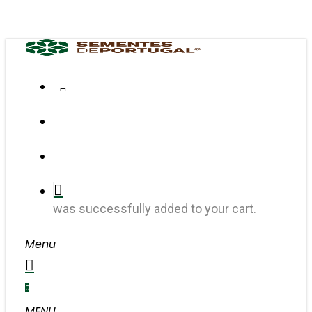
Skip
to
main
content
FACEBOOK
INSTAGRAM
search
account
was successfully added to your cart.
Menu
search
account
0
MENU