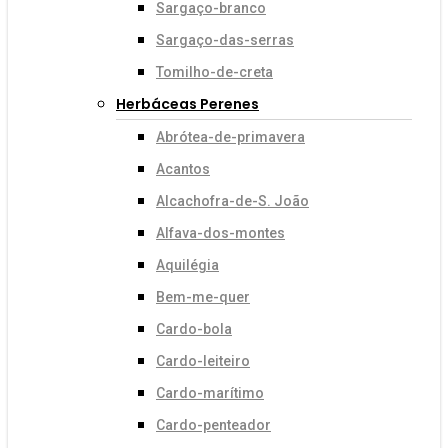
Sargaço-branco
Sargaço-das-serras
Tomilho-de-creta
Herbáceas Perenes
Abrótea-de-primavera
Acantos
Alcachofra-de-S. João
Alfava-dos-montes
Aquilégia
Bem-me-quer
Cardo-bola
Cardo-leiteiro
Cardo-marítimo
Cardo-penteador