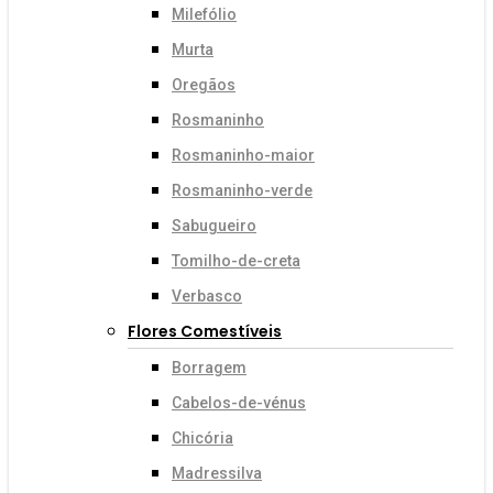
Milefólio
Murta
Oregãos
Rosmaninho
Rosmaninho-maior
Rosmaninho-verde
Sabugueiro
Tomilho-de-creta
Verbasco
Flores Comestíveis
Borragem
Cabelos-de-vénus
Chicória
Madressilva