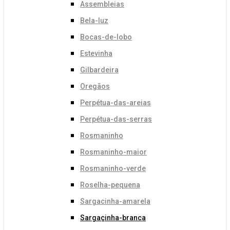
Assembleias
Bela-luz
Bocas-de-lobo
Estevinha
Gilbardeira
Oregãos
Perpétua-das-areias
Perpétua-das-serras
Rosmaninho
Rosmaninho-maior
Rosmaninho-verde
Roselha-pequena
Sargacinha-amarela
Sargaçinha-branca