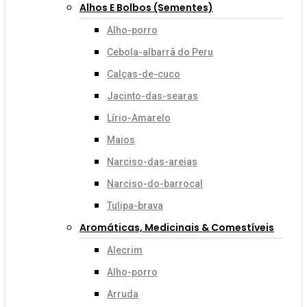
Alhos E Bolbos (sementes)
Alho-porro
Cebola-albarrã do Peru
Calças-de-cuco
Jacinto-das-searas
Lírio-Amarelo
Maios
Narciso-das-areias
Narciso-do-barrocal
Tulipa-brava
Aromáticas, Medicinais & Comestíveis
Alecrim
Alho-porro
Arruda