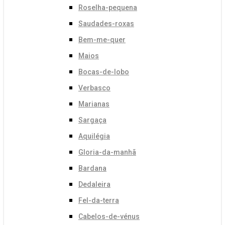
Roselha-pequena
Saudades-roxas
Bem-me-quer
Maios
Bocas-de-lobo
Verbasco
Marianas
Sargaça
Aquilégia
Gloria-da-manhã
Bardana
Dedaleira
Fel-da-terra
Cabelos-de-vénus