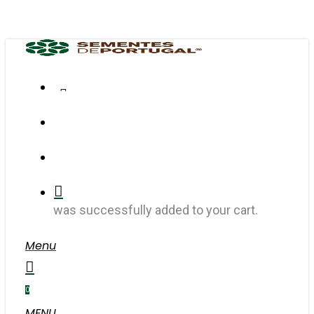
Skip
to
main
content
FACEBOOK
INSTAGRAM
search
account
was successfully added to your cart.
Menu
search
account
0
MENU