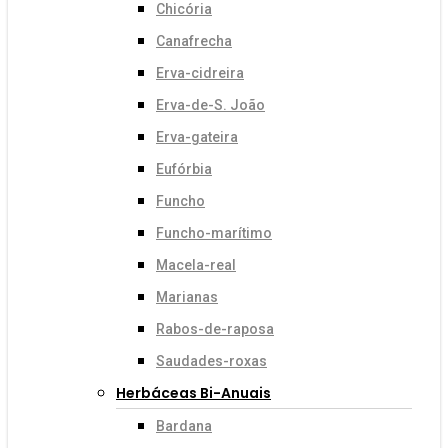
Chicória
Canafrecha
Erva-cidreira
Erva-de-S. João
Erva-gateira
Eufórbia
Funcho
Funcho-marítimo
Macela-real
Marianas
Rabos-de-raposa
Saudades-roxas
Herbáceas Bi-Anuais
Bardana