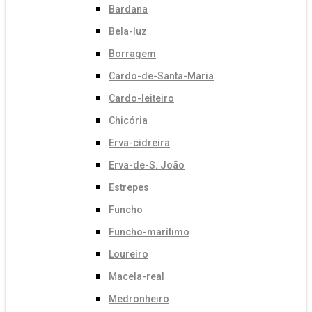
Bardana
Bela-luz
Borragem
Cardo-de-Santa-Maria
Cardo-leiteiro
Chicória
Erva-cidreira
Erva-de-S. João
Estrepes
Funcho
Funcho-marítimo
Loureiro
Macela-real
Medronheiro