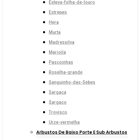
Esteva-folha-de-louro
Estrepes
Hera
Murta
Madressilva
Marioila
Pascoinhas
Roselha-grande
Sanguinho-das-Sebes
Sargaça
Sargaço
Trovisco
Urze-vermelha
Arbustos De Baixo Porte E Sub Arbustos