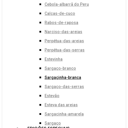
Cebola-albarrã do Peru
Calças-de-cuco
Rabos-de-raposa
Narciso-das-areias
Perpétua-das-areias
Perpétua-das-serras
Estevinha
Sargaço-branco
Sargaçinha-branca
Sargaço-das-serras
Estevão
Esteva das areias
Sargacinha-amarela
Sargaço