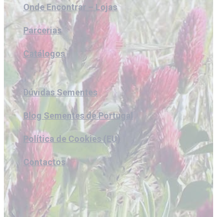
Onde Encontrar – Lojas
Parcerias
Catálogos
Dúvidas Sementes
Blog Sementes de Portugal
Política de Cookies (EU)
Contactos