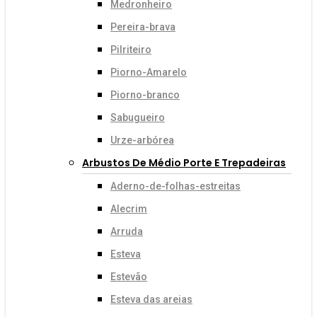
Medronheiro
Pereira-brava
Pilriteiro
Piorno-Amarelo
Piorno-branco
Sabugueiro
Urze-arbórea
Arbustos De Médio Porte E Trepadeiras
Aderno-de-folhas-estreitas
Alecrim
Arruda
Esteva
Estevão
Esteva das areias