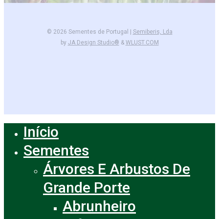
© 2026 Sementes de Portugal |
Semiberis, Lda
by
JA Design Studio®
&
WLUST.COM
facebook
instagram
Início
Close
Menu
Sementes
Árvores E Arbustos De
Grande Porte
Abrunheiro