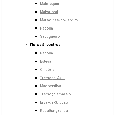
Malmequer
Malva-real
Maravilhas-do-jardim
Papoila
Sabugueiro
Flores Silvestres
Papoila
Esteva
Chicória
Tremoço-Azul
Madressilva
Tremoço amarelo
Erva-de-S. João
Roselha-grande