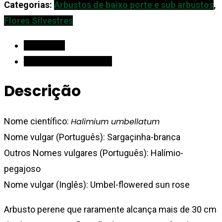
Sargaçinha-
Categorias:
Arbustos de baixo porte e sub arbustos
,
branca
Flores Silvestres
Descrição
Informação adicional
Descrição
Nome científico:
Halimium umbellatum
Nome vulgar (Português): Sargaçinha-branca
Outros Nomes vulgares (Português): Halímio-
pegajoso
Nome vulgar (Inglês): Umbel-flowered sun rose
Arbusto perene que raramente alcança mais de 30 cm