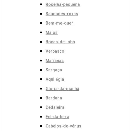
Roselha-pequena
Saudades-roxas
Bem-me-quer
Maios
Bocas-de-lobo
Verbasco
Marianas
Sargaça
Aquilégia
Gloria-da-manhã
Bardana
Dedaleira
Fel-da-terra
Cabelos-de-vénus