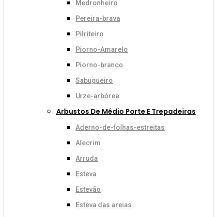
Medronheiro
Pereira-brava
Pilriteiro
Piorno-Amarelo
Piorno-branco
Sabugueiro
Urze-arbórea
Arbustos De Médio Porte E Trepadeiras
Aderno-de-folhas-estreitas
Alecrim
Arruda
Esteva
Estevão
Esteva das areias