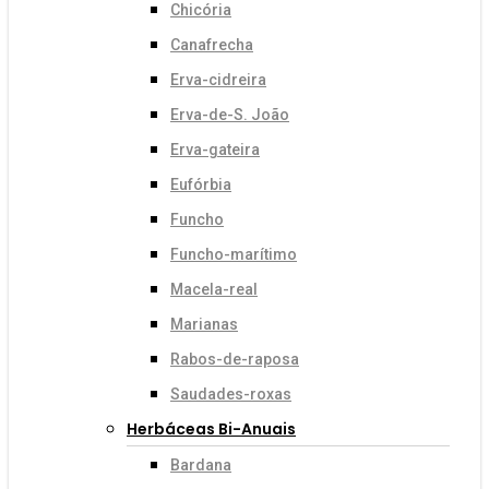
Chicória
Canafrecha
Erva-cidreira
Erva-de-S. João
Erva-gateira
Eufórbia
Funcho
Funcho-marítimo
Macela-real
Marianas
Rabos-de-raposa
Saudades-roxas
Herbáceas Bi-Anuais
Bardana