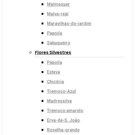
Malmequer
Malva-real
Maravilhas-do-jardim
Papoila
Sabugueiro
Flores Silvestres
Papoila
Esteva
Chicória
Tremoço-Azul
Madressilva
Tremoço amarelo
Erva-de-S. João
Roselha-grande