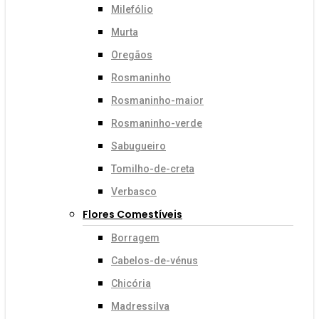
Milefólio
Murta
Oregãos
Rosmaninho
Rosmaninho-maior
Rosmaninho-verde
Sabugueiro
Tomilho-de-creta
Verbasco
Flores Comestíveis
Borragem
Cabelos-de-vénus
Chicória
Madressilva