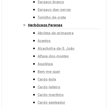
Sargaço-branco
Sargaço-das-serras
Tomilho-de-creta
Herbáceas Perenes
Abrótea-de-primavera
Acantos
Alcachofra-de-S. João
Alfava-dos-montes
Aquilégia
Bem-me-quer
Cardo-bola
Cardo-leiteiro
Cardo-marítimo
Cardo-penteador