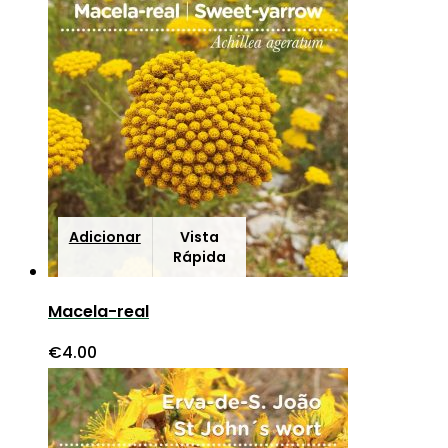
Adicionar
Vista
Rápida
Macela-real
€
4.00