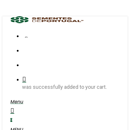
Skip
to
main
content
FACEBOOK
INSTAGRAM
search
account
was successfully added to your cart.
Menu
search
account
0
MENU