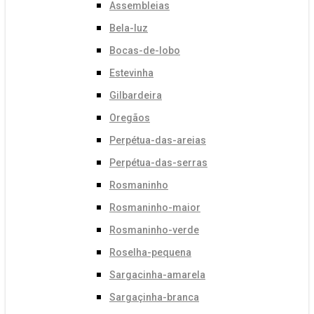
Assembleias
Bela-luz
Bocas-de-lobo
Estevinha
Gilbardeira
Oregãos
Perpétua-das-areias
Perpétua-das-serras
Rosmaninho
Rosmaninho-maior
Rosmaninho-verde
Roselha-pequena
Sargacinha-amarela
Sargaçinha-branca