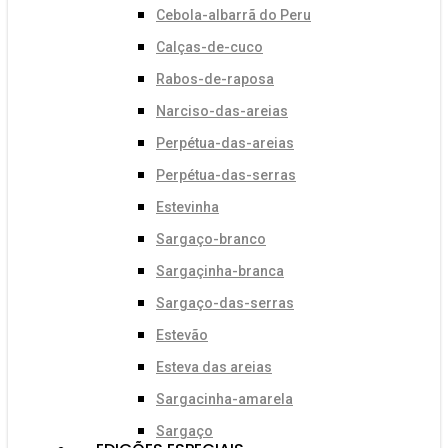
Cebola-albarrã do Peru
Calças-de-cuco
Rabos-de-raposa
Narciso-das-areias
Perpétua-das-areias
Perpétua-das-serras
Estevinha
Sargaço-branco
Sargaçinha-branca
Sargaço-das-serras
Estevão
Esteva das areias
Sargacinha-amarela
Sargaço