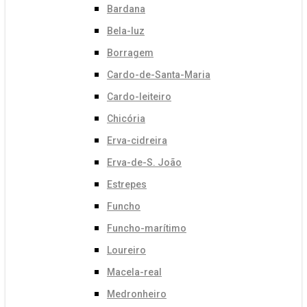
Bardana
Bela-luz
Borragem
Cardo-de-Santa-Maria
Cardo-leiteiro
Chicória
Erva-cidreira
Erva-de-S. João
Estrepes
Funcho
Funcho-marítimo
Loureiro
Macela-real
Medronheiro