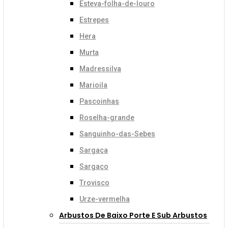
Esteva-folha-de-louro
Estrepes
Hera
Murta
Madressilva
Marioila
Pascoinhas
Roselha-grande
Sanguinho-das-Sebes
Sargaça
Sargaço
Trovisco
Urze-vermelha
Arbustos De Baixo Porte E Sub Arbustos