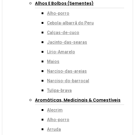
Alhos E Bolbos (sementes)
Alho-porro
Cebola-albarrã do Peru
Calças-de-cuco
Jacinto-das-searas
Lírio-Amarelo
Maios
Narciso-das-areias
Narciso-do-barrocal
Tulipa-brava
Aromáticas, Medicinais & Comestíveis
Alecrim
Alho-porro
Arruda