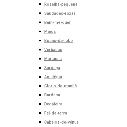
Roselha-pequena
Saudades-roxas
Bem-me-quer
Maios
Bocas-de-lobo
Verbasco
Marianas
Sargaça
Aquilégia
Gloria-da-manhã
Bardana
Dedaleira
Fel-da-terra
Cabelos-de-vénus