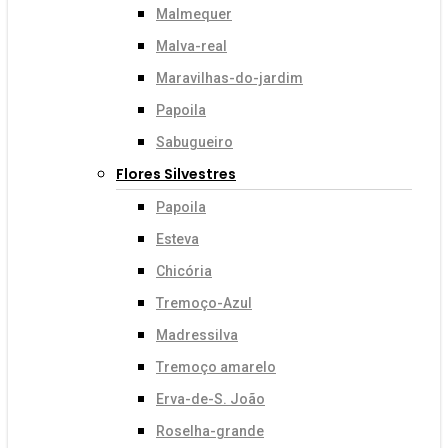
Malmequer
Malva-real
Maravilhas-do-jardim
Papoila
Sabugueiro
Flores Silvestres
Papoila
Esteva
Chicória
Tremoço-Azul
Madressilva
Tremoço amarelo
Erva-de-S. João
Roselha-grande