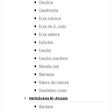
Chicória
Canafrecha
Erva-cidreira
Erva-de-S. João
Erva-gateira
Eufórbia
Funcho
Funcho-marítimo
Macela-real
Marianas
Rabos-de-raposa
Saudades-roxas
Herbáceas Bi-Anuais
Bardana