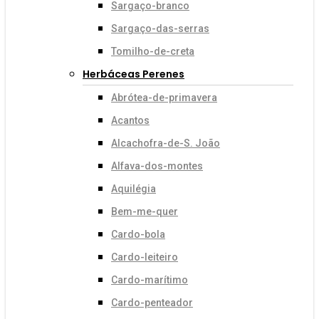
Sargaço-branco
Sargaço-das-serras
Tomilho-de-creta
Herbáceas Perenes
Abrótea-de-primavera
Acantos
Alcachofra-de-S. João
Alfava-dos-montes
Aquilégia
Bem-me-quer
Cardo-bola
Cardo-leiteiro
Cardo-marítimo
Cardo-penteador