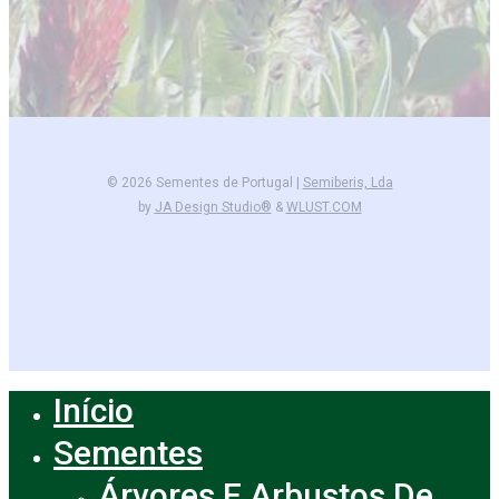
© 2026 Sementes de Portugal |
Semiberis, Lda
by
JA Design Studio®
&
WLUST.COM
facebook
instagram
Início
Close
Menu
Sementes
Árvores E Arbustos De