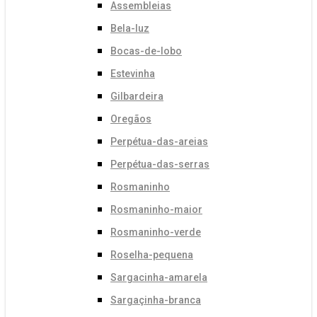
Assembleias
Bela-luz
Bocas-de-lobo
Estevinha
Gilbardeira
Oregãos
Perpétua-das-areias
Perpétua-das-serras
Rosmaninho
Rosmaninho-maior
Rosmaninho-verde
Roselha-pequena
Sargacinha-amarela
Sargaçinha-branca