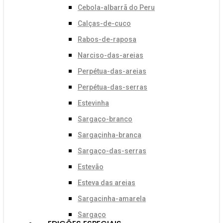
Cebola-albarrã do Peru
Calças-de-cuco
Rabos-de-raposa
Narciso-das-areias
Perpétua-das-areias
Perpétua-das-serras
Estevinha
Sargaço-branco
Sargaçinha-branca
Sargaço-das-serras
Estevão
Esteva das areias
Sargacinha-amarela
Sargaço