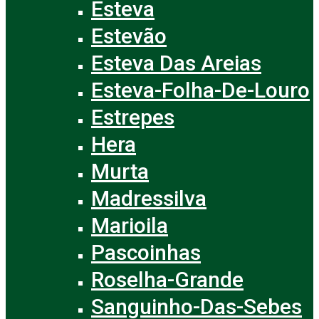
Esteva
Estevão
Esteva Das Areias
Esteva-Folha-De-Louro
Estrepes
Hera
Murta
Madressilva
Marioila
Pascoinhas
Roselha-Grande
Sanguinho-Das-Sebes