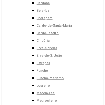
Bardana
Bela-luz
Borragem
Cardo-de-Santa-Maria
Cardo-leiteiro
Chicória
Erva-cidreira
Erva-de-S. João
Estrepes
Funcho
Funcho-marítimo
Loureiro
Macela-real
Medronheiro