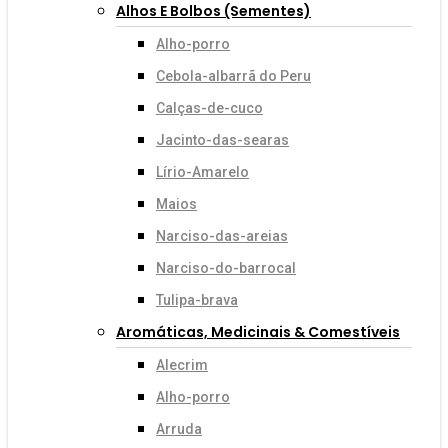
Alhos E Bolbos (sementes)
Alho-porro
Cebola-albarrã do Peru
Calças-de-cuco
Jacinto-das-searas
Lírio-Amarelo
Maios
Narciso-das-areias
Narciso-do-barrocal
Tulipa-brava
Aromáticas, Medicinais & Comestíveis
Alecrim
Alho-porro
Arruda