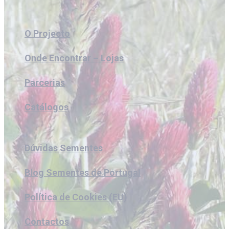
O Projecto
Onde Encontrar – Lojas
Parcerias
Catálogos
Dúvidas Sementes
Blog Sementes de Portugal
Política de Cookies (EU)
Contactos