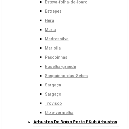
Esteva-folha-de-louro
Estrepes
Hera
Murta
Madressilva
Marioila
Pascoinhas
Roselha-grande
Sanguinho-das-Sebes
Sargaça
Sargaço
Trovisco
Urze-vermelha
Arbustos De Baixo Porte E Sub Arbustos