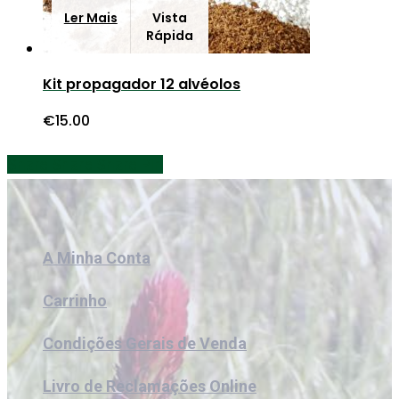
Ler Mais
Vista
Rápida
Kit propagador 12 alvéolos
€
15.00
Share
Share
Share
Share
Pin
A Minha Conta
Carrinho
Condições Gerais de Venda
Livro de Reclamações Online