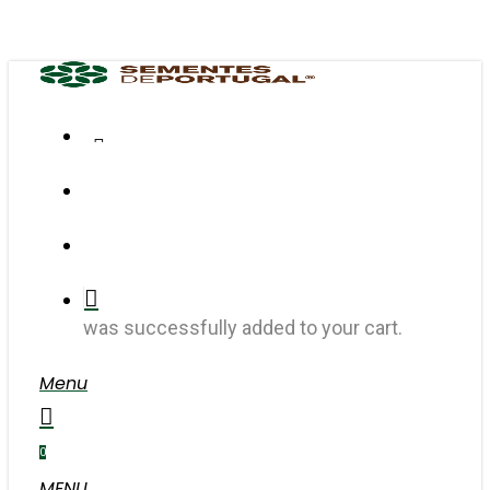
Skip
to
main
content
FACEBOOK
INSTAGRAM
search
account
was successfully added to your cart.
Menu
search
account
0
MENU