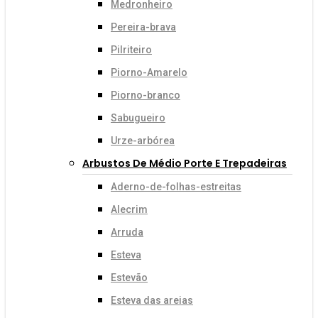
Medronheiro
Pereira-brava
Pilriteiro
Piorno-Amarelo
Piorno-branco
Sabugueiro
Urze-arbórea
Arbustos De Médio Porte E Trepadeiras
Aderno-de-folhas-estreitas
Alecrim
Arruda
Esteva
Estevão
Esteva das areias