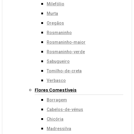
Milefólio
Murta
Oregãos
Rosmaninho
Rosmaninho-maior
Rosmaninho-verde
Sabugueiro
Tomilho-de-creta
Verbasco
Flores Comestíveis
Borragem
Cabelos-de-vénus
Chicória
Madressilva